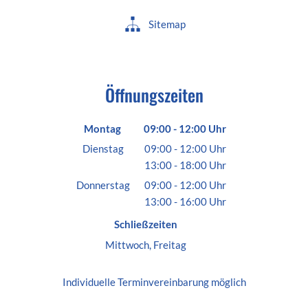
Sitemap
Öffnungszeiten
Montag
09:00
-
12:00
Uhr
Von 09:00 bis 12:00 Uhr
Dienstag
09:00
-
12:00
Uhr
13:00
-
18:00
Von 09:00 bis 12:00 Uhr
Uhr
Von 13:00 bis 18:00 Uhr
Donnerstag
09:00
-
12:00
Uhr
13:00
-
16:00
Von 09:00 bis 12:00 Uhr
Uhr
Von 13:00 bis 16:00 Uhr
Schließzeiten
Mittwoch, Freitag
Individuelle
Terminvereinbarung
möglich