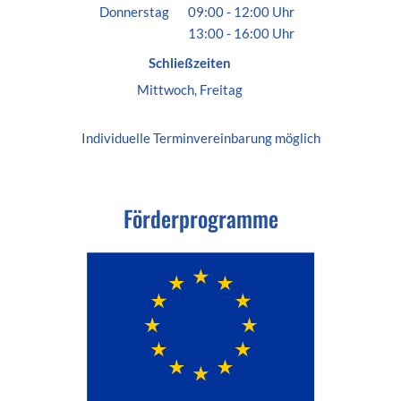
Von 13:00 bis 18:00 Uhr
Donnerstag
09:00
-
12:00
Uhr
13:00
-
16:00
Von 09:00 bis 12:00 Uhr
Uhr
Von 13:00 bis 16:00 Uhr
Schließzeiten
Mittwoch, Freitag
Individuelle
Terminvereinbarung
möglich
Förderprogramme