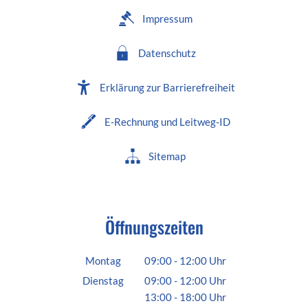
Impressum
Datenschutz
Erklärung zur Barrierefreiheit
E-Rechnung und Leitweg-ID
Sitemap
Öffnungszeiten
Montag
09:00
-
12:00
Uhr
Von 09:00 bis 12:00 Uhr
Dienstag
09:00
-
12:00
Uhr
13:00
-
18:00
Von 09:00 bis 12:00 Uhr
Uhr