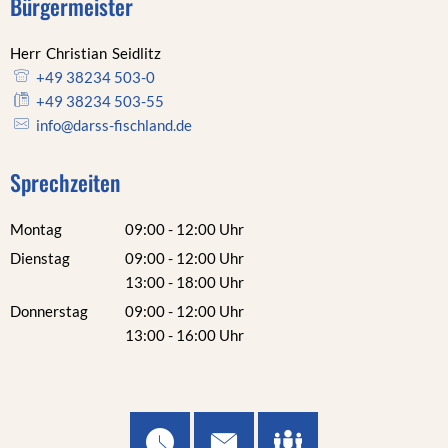
Bürgermeister
Herr
Christian
Seidlitz
Herr Christian Seidlitz
+49 38234 503-0
+49 38234 503-55
info@darss-fischland.de
Sprechzeiten
Montag
09:00
-
12:00
Uhr
Von 09:00 bis 12:00 Uhr
Dienstag
09:00
-
12:00
Uhr
Von 09:00 bis 12:00 Uhr
13:00
-
18:00
Uhr
Von 13:00 bis 18:00 Uhr
Donnerstag
09:00
-
12:00
Uhr
Von 09:00 bis 12:00 Uhr
13:00
-
16:00
Uhr
Von 13:00 bis 16:00 Uhr