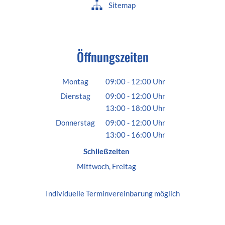
Sitemap
Öffnungszeiten
Montag
09:00
-
12:00
Uhr
Von 09:00 bis 12:00 Uhr
Dienstag
09:00
-
12:00
Uhr
13:00
-
18:00
Von 09:00 bis 12:00 Uhr
Uhr
Von 13:00 bis 18:00 Uhr
Donnerstag
09:00
-
12:00
Uhr
13:00
-
16:00
Von 09:00 bis 12:00 Uhr
Uhr
Von 13:00 bis 16:00 Uhr
Schließzeiten
Mittwoch, Freitag
Individuelle
Terminvereinbarung
möglich