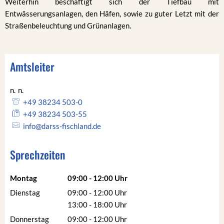
Weiterhin beschäftigt sich der Tiefbau mit
Entwässerungsanlagen, den Häfen, sowie zu guter Letzt mit der
Straßenbeleuchtung und Grünanlagen.
Amtsleiter
n.
n.
n. n.
+49 38234 503-0
+49 38234 503-55
info@darss-fischland.de
Sprechzeiten
Montag
09:00
-
12:00
Uhr
Von 09:00 bis 12:00 Uhr
Dienstag
09:00
-
12:00
Uhr
Von 09:00 bis 12:00 Uhr
13:00
-
18:00
Uhr
Von 13:00 bis 18:00 Uhr
Donnerstag
09:00
-
12:00
Uhr