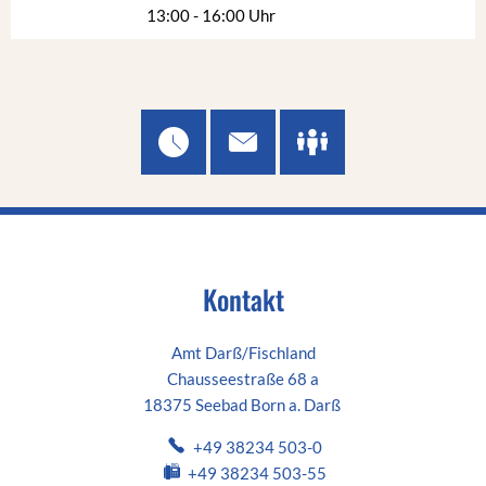
Von 09:00 bis 12:00 Uhr
13:00
-
16:00
Uhr
Von 13:00 bis 16:00 Uhr
Kontakt
Amt Darß/Fischland
Chausseestraße 68 a
18375 Seebad Born a. Darß
+49 38234 503-0
+49 38234 503-55