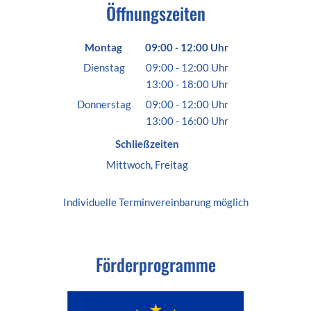
Öffnungszeiten
Montag
09:00
-
12:00
Uhr
Von 09:00 bis 12:00 Uhr
Dienstag
09:00
-
12:00
Uhr
13:00
-
18:00
Von 09:00 bis 12:00 Uhr
Uhr
Von 13:00 bis 18:00 Uhr
Donnerstag
09:00
-
12:00
Uhr
13:00
-
16:00
Von 09:00 bis 12:00 Uhr
Uhr
Von 13:00 bis 16:00 Uhr
Schließzeiten
Mittwoch, Freitag
Individuelle
Terminvereinbarung
möglich
Förderprogramme