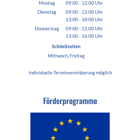
Montag
09:00
-
12:00
Uhr
Von 09:00 bis 12:00 Uhr
Dienstag
09:00
-
12:00
Uhr
13:00
-
18:00
Von 09:00 bis 12:00 Uhr
Uhr
Von 13:00 bis 18:00 Uhr
Donnerstag
09:00
-
12:00
Uhr
13:00
-
16:00
Von 09:00 bis 12:00 Uhr
Uhr
Von 13:00 bis 16:00 Uhr
Schließzeiten
Mittwoch, Freitag
Individuelle
Terminvereinbarung
möglich
Förderprogramme