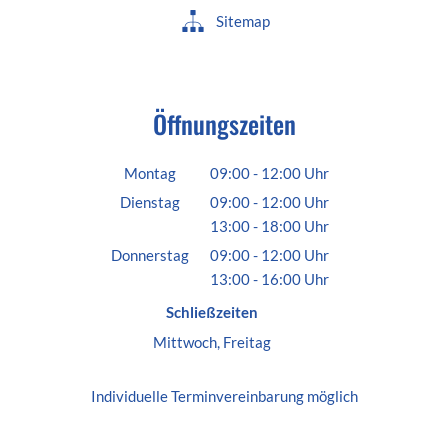
Sitemap
Öffnungszeiten
Montag
09:00
-
12:00
Uhr
Von 09:00 bis 12:00 Uhr
Dienstag
09:00
-
12:00
Uhr
13:00
-
18:00
Von 09:00 bis 12:00 Uhr
Uhr
Von 13:00 bis 18:00 Uhr
Donnerstag
09:00
-
12:00
Uhr
13:00
-
16:00
Von 09:00 bis 12:00 Uhr
Uhr
Von 13:00 bis 16:00 Uhr
Schließzeiten
Mittwoch, Freitag
Individuelle
Terminvereinbarung
möglich