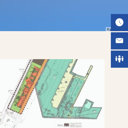
© jggrz · Pixabay