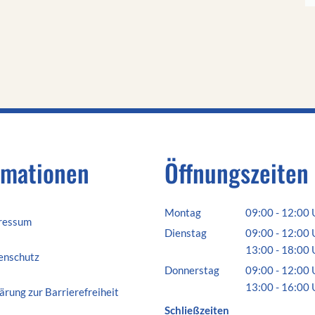
rmationen
Öffnungszeiten
Montag
09:00
-
12:00
ressum
Von 09:00 bis 
Dienstag
09:00
-
12:00
Von 09:00 bis 
13:00
-
18:00
enschutz
Von 13:00 bis 
Donnerstag
09:00
-
12:00
Von 09:00 bis 
13:00
-
16:00
ärung zur Barrierefreiheit
Von 13:00 bis 
Schließzeiten