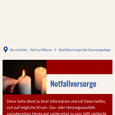
Sie sind hier:
Gut·zu·Wissen
Notfallvorsorge bei Gasmangellage
Notfallvorsorge
bei
Notfallvorsorge
Gasmangellage
Diese Seite dient zu ihrer Information und soll Ihnen helfen,
sich auf mögliche Strom-, Gas- oder Heizungsausfälle
vorzubereiten. Heute gut vorbereitet zu sein, hilft vielleicht