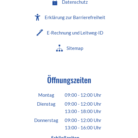
Datenschutz
Erklärung zur Barrierefreiheit
E-Rechnung und Leitweg-ID
Sitemap
Öffnungszeiten
Montag
09:00
-
12:00
Uhr
Von 09:00 bis 12:00 Uhr
Dienstag
09:00
-
12:00
Uhr
13:00
-
18:00
Von 09:00 bis 12:00 Uhr
Uhr
Von 13:00 bis 18:00 Uhr
Donnerstag
09:00
-
12:00
Uhr
13:00
-
16:00
Von 09:00 bis 12:00 Uhr
Uhr
Von 13:00 bis 16:00 Uhr
Schließzeiten