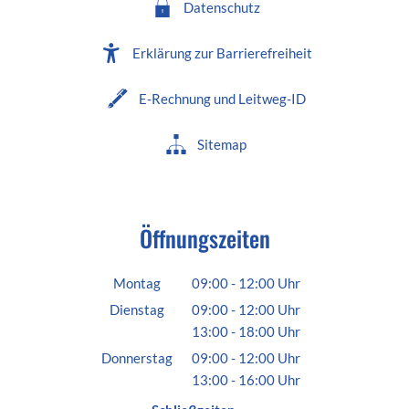
Datenschutz
Erklärung zur Barrierefreiheit
E-Rechnung und Leitweg-ID
Sitemap
Öffnungszeiten
Montag
09:00
-
12:00
Uhr
Von 09:00 bis 12:00 Uhr
Dienstag
09:00
-
12:00
Uhr
13:00
-
18:00
Von 09:00 bis 12:00 Uhr
Uhr
Von 13:00 bis 18:00 Uhr
Donnerstag
09:00
-
12:00
Uhr
13:00
-
16:00
Von 09:00 bis 12:00 Uhr
Uhr
Von 13:00 bis 16:00 Uhr