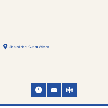
Sie sind hier:
Gut·zu·Wissen
Gut·zu·Wissen