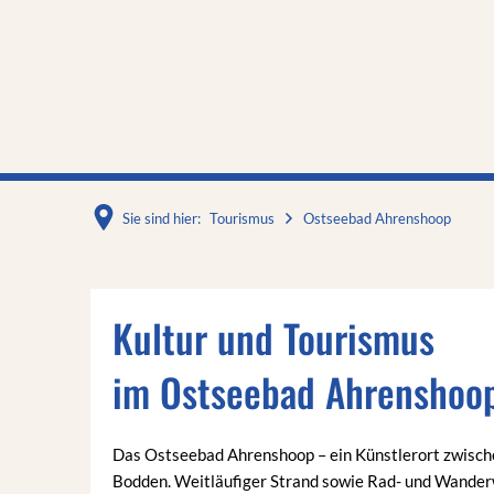
Sie sind hier:
Tourismus
Ostseebad Ahrenshoop
Ostseebad
Kultur und Tourismus
Ahrenshoop
im Ostseebad Ahrenshoo
Das Ostseebad Ahrenshoop – ein Künstlerort zwisch
Bodden. Weitläufiger Strand sowie Rad- und Wanderw