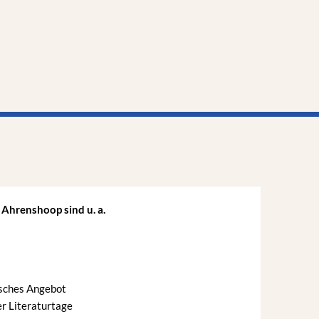
N
GUT·ZU·WISSEN
TOURISMUS
 Ahrenshoop sind u. a.
isches Angebot
er Literaturtage