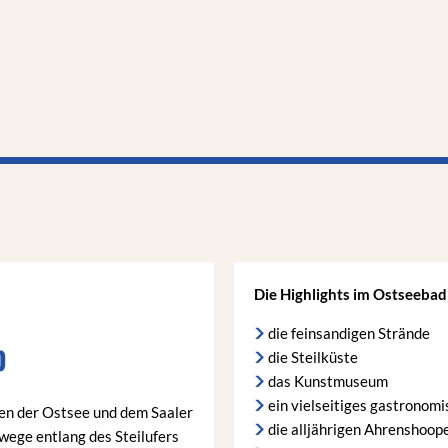
AKTUELLES
AMT
GEMEINDE
Die Highlights im Ostseebad
die feinsandigen Strände
p
die Steilküste
das Kunstmuseum
ein vielseitiges gastronom
en der Ostsee und dem Saaler
die alljährigen Ahrenshoop
ege entlang des Steilufers