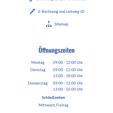
E-Rechnung und Leitweg-ID
Sitemap
Öffnungszeiten
Montag
09:00
-
12:00
Uhr
Von 09:00 bis 12:00 Uhr
Dienstag
09:00
-
12:00
Uhr
13:00
-
18:00
Von 09:00 bis 12:00 Uhr
Uhr
Von 13:00 bis 18:00 Uhr
Donnerstag
09:00
-
12:00
Uhr
13:00
-
16:00
Von 09:00 bis 12:00 Uhr
Uhr
Von 13:00 bis 16:00 Uhr
Schließzeiten
Mittwoch, Freitag