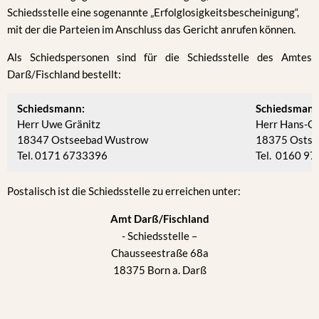
Schiedsstelle eine sogenannte „Erfolglosigkeitsbescheinigung“,
mit der die Parteien im Anschluss das Gericht anrufen können.
Als Schiedspersonen sind für die Schiedsstelle des Amtes
Darß/Fischland bestellt:
Schiedsmann:
Schiedsmann 
Herr Uwe Gränitz
Herr Hans-G
18347 Ostseebad Wustrow
18375 Ostse
Tel. 0171 6733396
Tel. 0160 9
Postalisch ist die Schiedsstelle zu erreichen unter:
Amt Darß/Fischland
- Schiedsstelle –
Chausseestraße 68a
18375 Born a. Darß