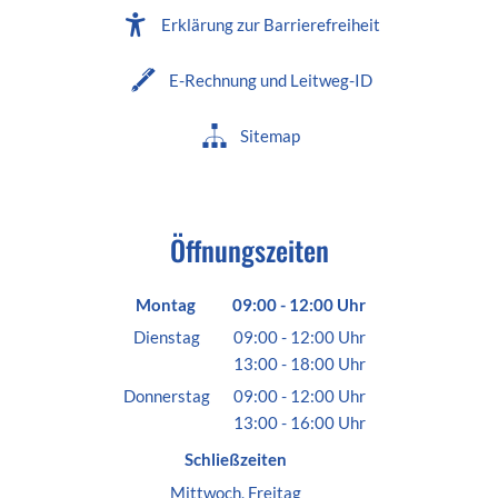
Erklärung zur Barrierefreiheit
E-Rechnung und Leitweg-ID
Sitemap
Öffnungszeiten
Montag
09:00
-
12:00
Uhr
Von 09:00 bis 12:00 Uhr
Dienstag
09:00
-
12:00
Uhr
13:00
-
18:00
Von 09:00 bis 12:00 Uhr
Uhr
Von 13:00 bis 18:00 Uhr
Donnerstag
09:00
-
12:00
Uhr
13:00
-
16:00
Von 09:00 bis 12:00 Uhr
Uhr
Von 13:00 bis 16:00 Uhr
Schließzeiten
Mittwoch, Freitag