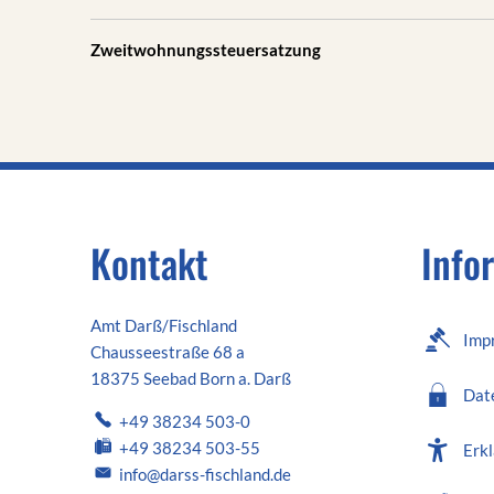
Zweitwohnungssteuersatzung
Kontakt
Info
Amt Darß/Fischland
Imp
Chausseestraße 68 a
18375 Seebad Born a. Darß
Dat
+49 38234 503-0
+49 38234 503-55
Erkl
info@darss-fischland.de