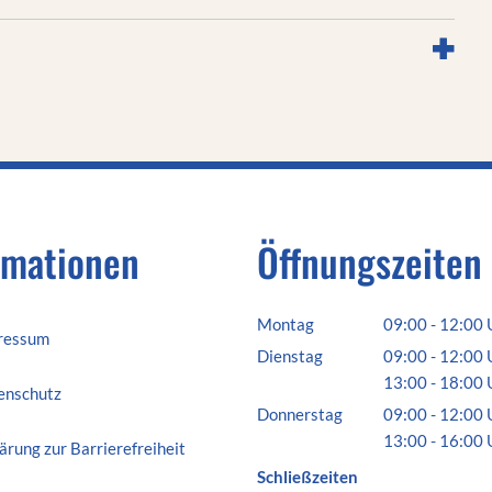
rmationen
Öffnungszeiten
Montag
09:00
-
12:00
ressum
Von 09:00 bis 
Dienstag
09:00
-
12:00
Von 09:00 bis 
13:00
-
18:00
enschutz
Von 13:00 bis 
Donnerstag
09:00
-
12:00
Von 09:00 bis 
13:00
-
16:00
ärung zur Barrierefreiheit
Von 13:00 bis 
Schließzeiten