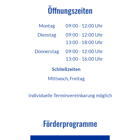
Öffnungszeiten
Montag
09:00
-
12:00
Uhr
Von 09:00 bis 12:00 Uhr
Dienstag
09:00
-
12:00
Uhr
13:00
-
18:00
Von 09:00 bis 12:00 Uhr
Uhr
Von 13:00 bis 18:00 Uhr
Donnerstag
09:00
-
12:00
Uhr
13:00
-
16:00
Von 09:00 bis 12:00 Uhr
Uhr
Von 13:00 bis 16:00 Uhr
Schließzeiten
Mittwoch, Freitag
Individuelle
Terminvereinbarung
möglich
Förderprogramme