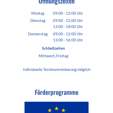
Öffnungszeiten
Montag
09:00
-
12:00
Uhr
Von 09:00 bis 12:00 Uhr
Dienstag
09:00
-
12:00
Uhr
13:00
-
18:00
Von 09:00 bis 12:00 Uhr
Uhr
Von 13:00 bis 18:00 Uhr
Donnerstag
09:00
-
12:00
Uhr
13:00
-
16:00
Von 09:00 bis 12:00 Uhr
Uhr
Von 13:00 bis 16:00 Uhr
Schließzeiten
Mittwoch, Freitag
Individuelle
Terminvereinbarung
möglich
Förderprogramme