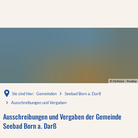
© DieKickie · Pixabay
Sie sind hier:
Gemeinden
Seebad Born a. Darß
Ausschreibungen und Vergaben
Ausschreibungen
Ausschreibungen und Vergaben der Gemeinde
Seebad Born a. Darß
und