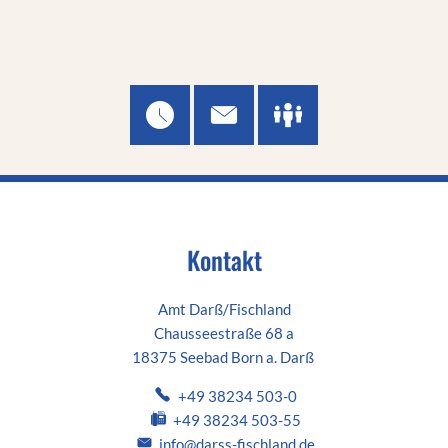
Vergaben
Kontakt
Amt Darß/Fischland
Chausseestraße 68 a
18375 Seebad Born a. Darß
+49 38234 503-0
+49 38234 503-55
info@darss-fischland.de