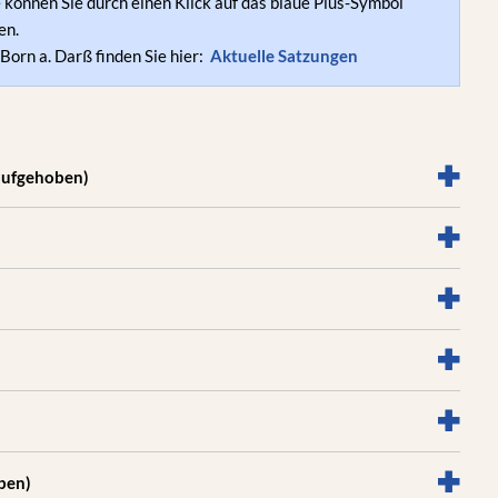
können Sie durch einen Klick auf das blaue Plus-Symbol
en.
Born a. Darß finden Sie hier:
Aktuelle Satzungen
aufgehoben)
ben)