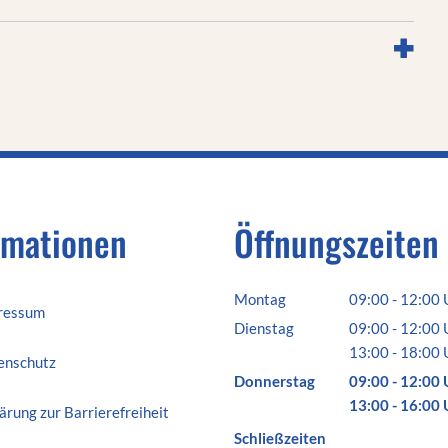
rmationen
Öffnungszeiten
Montag
09:00
-
12:00
ressum
Von 09:00 bis 
Dienstag
09:00
-
12:00
Von 09:00 bis 
13:00
-
18:00
enschutz
Von 13:00 bis 
Donnerstag
09:00
-
12:00
Von 09:00 bis
13:00
-
16:00
ärung zur Barrierefreiheit
Von 13:00 bis
Schließzeiten