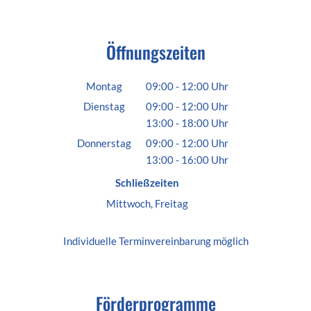
Öffnungszeiten
Montag
09:00
-
12:00
Uhr
Von 09:00 bis 12:00 Uhr
Dienstag
09:00
-
12:00
Uhr
13:00
-
18:00
Von 09:00 bis 12:00 Uhr
Uhr
Von 13:00 bis 18:00 Uhr
Donnerstag
09:00
-
12:00
Uhr
13:00
-
16:00
Von 09:00 bis 12:00 Uhr
Uhr
Von 13:00 bis 16:00 Uhr
Schließzeiten
Mittwoch, Freitag
Individuelle
Terminvereinbarung
möglich
Förderprogramme