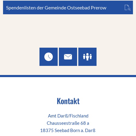
Spendenlisten der Gemeinde Ostseebad Prerow
Kontakt
Amt Darß/Fischland
Chausseestraße 68 a
18375 Seebad Born a. Darß