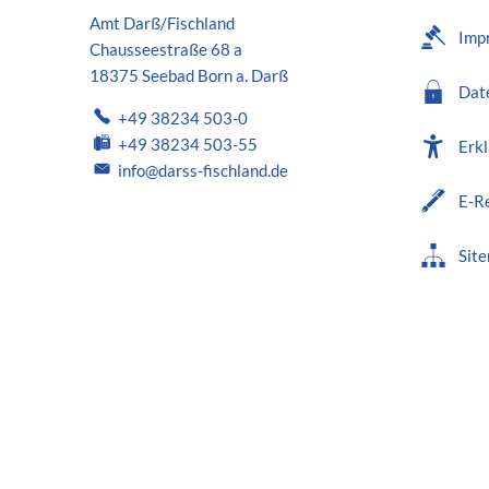
Amt Darß/Fischland
Imp
Chausseestraße 68 a
18375 Seebad Born a. Darß
Dat
+49 38234 503-0
+49 38234 503-55
Erkl
info@darss-fischland.de
E-R
Sit