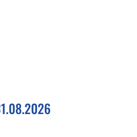
N
GUT·ZU·WISSEN
TOURISMUS
31.08.2026