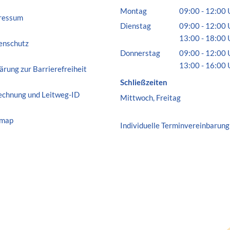
Montag
09:00
-
12:00
ressum
Von 09:00 bis 
Dienstag
09:00
-
12:00
Von 09:00 bis 
13:00
-
18:00
enschutz
Von 13:00 bis 
Donnerstag
09:00
-
12:00
Von 09:00 bis 
13:00
-
16:00
ärung zur Barrierefreiheit
Von 13:00 bis 
Schließzeiten
echnung und Leitweg-ID
Mittwoch, Freitag
emap
Individuelle
Terminvereinbarung